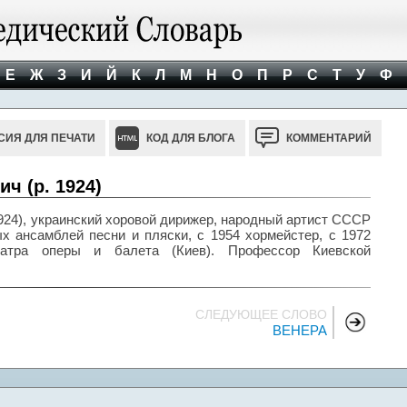
Е
Ж
З
И
Й
К
Л
М
Н
О
П
Р
С
Т
У
Ф
СИЯ ДЛЯ ПЕЧАТИ
КОД ДЛЯ БЛОГА
КОММЕНТАРИЙ
 (р. 1924)
24), украинский хоровой дирижер, народный артист СССР
ых ансамблей песни и пляски, с 1954 хормейстер, с 1972
еатра оперы и балета (Киев). Профессор Киевской
СЛЕДУЮЩЕЕ СЛОВО
ВЕНЕРА