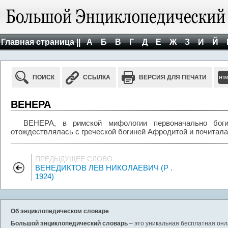
Главная страница ||
А
Б
В
Г
Д
Е
Ж
З
И
Й
ПОИСК
ССЫЛКА
ВЕРСИЯ ДЛЯ ПЕЧАТИ
ВЕНЕРА
ВЕНЕРА, в римской мифологии первоначально боги
отождествлялась с греческой богиней Афродитой и почитала
ПРЕДЫДУЩЕЕ СЛОВО
ВЕНЕДИКТОВ ЛЕВ НИКОЛАЕВИЧ (Р .
1924)
Об энциклопедическом словаре
Большой энциклопедический словарь
– это уникальная бесплатная онл