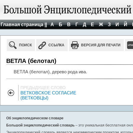
Главная страница ||
А
Б
В
Г
Д
Е
Ж
З
И
Й
ПОИСК
ССЫЛКА
ВЕРСИЯ ДЛЯ ПЕЧАТИ
ВЕТЛА (белотал)
ВЕТЛА (белотал), дерево рода ива.
ПРЕДЫДУЩЕЕ СЛОВО
ВЕТКОВСКОЕ СОГЛАСИЕ
(ВЕТКОВЦЫ)
Об энциклопедическом словаре
Большой энциклопедический словарь
– это уникальная бесплатная онл
Энциклопедический словарь является некоммерческим проектом, которы