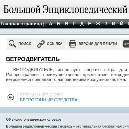
Главная страница ||
А
Б
В
Г
Д
Е
Ж
З
И
Й
ПОИСК
ССЫЛКА
ВЕРСИЯ ДЛЯ ПЕЧАТИ
ВЕТРОДВИГАТЕЛЬ
ВЕТРОДВИГАТЕЛЬ, использует энергию ветра для в
Распространены преимущественно крыльчатые ветродв
ветроколеса совпадает с направлением воздушного потока.
ПРЕДЫДУЩЕЕ СЛОВО
ВЕТРОГОННЫЕ СРЕДСТВА
Об энциклопедическом словаре
Большой энциклопедический словарь
– это уникальная бесплатная онл