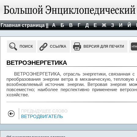
Главная страница ||
А
Б
В
Г
Д
Е
Ж
З
И
Й
ПОИСК
ССЫЛКА
ВЕРСИЯ ДЛЯ ПЕЧАТИ
ВЕТРОЭНЕРГЕТИКА
ВЕТРОЭНЕРГЕТИКА, отрасль энергетики, связанная с 
преобразования энергии ветра в механическую, тепловую 
возобновляемый источник энергии. Ветровая энергия мо
повсеместно; наиболее перспективно применение ветроэн
хозяйстве.
ПРЕДЫДУЩЕЕ СЛОВО
ВЕТРОДВИГАТЕЛЬ