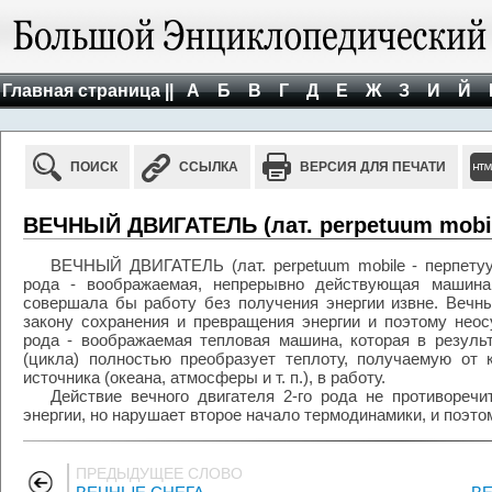
Главная страница ||
А
Б
В
Г
Д
Е
Ж
З
И
Й
ПОИСК
ССЫЛКА
ВЕРСИЯ ДЛЯ ПЕЧАТИ
ВЕЧНЫЙ ДВИГАТЕЛЬ (лат. perpetuum mobil
ВЕЧНЫЙ ДВИГАТЕЛЬ (лат. perpetuum mobile - перпетуу
рода - воображаемая, непрерывно действующая машина,
совершала бы работу без получения энергии извне. Вечны
закону сохранения и превращения энергии и поэтому неос
рода - воображаемая тепловая машина, которая в резуль
(цикла) полностью преобразует теплоту, получаемую от к
источника (океана, атмосферы и т. п.), в работу.
Действие вечного двигателя 2-го рода не противореч
энергии, но нарушает второе начало термодинамики, и поэто
ПРЕДЫДУЩЕЕ СЛОВО