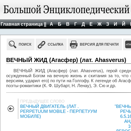
Главная страница ||
А
Б
В
Г
Д
Е
Ж
З
И
Й
ПОИСК
ССЫЛКА
ВЕРСИЯ ДЛЯ ПЕЧАТИ
ВЕЧНЫЙ ЖИД (Агасфер) (лат. Ahasverus)
ВЕЧНЫЙ ЖИД (Агасфер) (лат. Ahasverus), герой средн
осужденный Богом на вечную жизнь и скитания за то, что 
версиям, ударил его) по пути на Голгофу. К легенде об Агас
поэты-романтики (К. Ф. Шубарт, Н. Ленау), Э. Сю и др.
ПРЕДЫДУЩЕЕ СЛОВО
ВЕЧНЫЙ ДВИГАТЕЛЬ (ЛАТ .
"ВЕЧН
PERPETUUM MOBILE - ПЕРПЕТУУМ
РЕЧ
МОБИЛЕ)
6.5.
АН
1