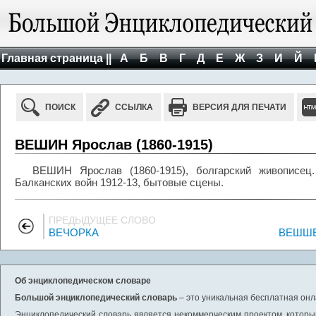
Главная страница ||
А
Б
В
Г
Д
Е
Ж
З
И
Й
ПОИСК
ССЫЛКА
ВЕРСИЯ ДЛЯ ПЕЧАТИ
ВЕШИН Ярослав (1860-1915)
ВЕШИН Ярослав (1860-1915), болгарский живописец
Балканских войн 1912-13, бытовые сцены.
ПРЕДЫДУЩЕЕ СЛОВО
ВЕЧОРКА
ВЕШШЕ
Об энциклопедическом словаре
Большой энциклопедический словарь
– это уникальная бесплатная онл
Энциклопедический словарь является некоммерческим проектом, которы