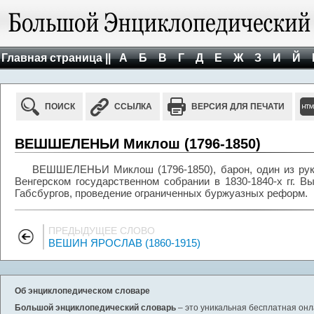
Главная страница ||
А
Б
В
Г
Д
Е
Ж
З
И
Й
ПОИСК
ССЫЛКА
ВЕРСИЯ ДЛЯ ПЕЧАТИ
ВЕШШЕЛЕНЬИ Миклош (1796-1850)
ВЕШШЕЛЕНЬИ Миклош (1796-1850), барон, один из рук
Венгерском государственном собрании в 1830-1840-х гг. В
Габсбургов, проведение ограниченных буржуазных реформ.
ПРЕДЫДУЩЕЕ СЛОВО
ВЕШИН ЯРОСЛАВ (1860-1915)
Об энциклопедическом словаре
Большой энциклопедический словарь
– это уникальная бесплатная онл