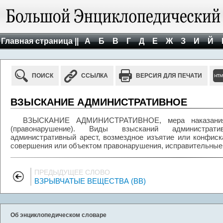
Главная страница ||
А
Б
В
Г
Д
Е
Ж
З
И
Й
ПОИСК
ССЫЛКА
ВЕРСИЯ ДЛЯ ПЕЧАТИ
ВЗЫСКАНИЕ АДМИНИСТРАТИВНОЕ
ВЗЫСКАНИЕ АДМИНИСТРАТИВНОЕ, мера наказания 
(правонарушение). Виды взысканий администрати
административный арест, возмездное изъятие или конфис
совершения или объектом правонарушения, исправительные
ПРЕДЫДУЩЕЕ СЛОВО
ВЗРЫВЧАТЫЕ ВЕЩЕСТВА (ВВ)
Об энциклопедическом словаре