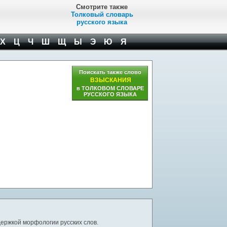
Смотрите также
Толковый словарь
русского языка
Х
Ц
Ч
Ш
Щ
Ы
Э
Ю
Я
Поискать также слово
ВЗЫСКАНИЯ
в ТОЛКОВОМ СЛОВАРЕ
РУССКОГО ЯЗЫКА
ержкой морфологии русских слов.