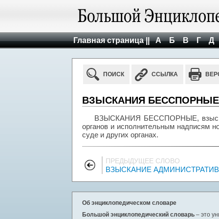
Главная страница ||
А
Б
В
Г
Д
ПОИСК
ССЫЛКА
ВЕР
ВЗЫСКАНИЯ БЕССПОРНЫЕ
ВЗЫСКАНИЯ БЕССПОРНЫЕ, взыскан
органов и исполнительным надписям но
суде и других органах.
ПРЕДЫДУЩЕЕ СЛОВО
ВЗЫСКАНИЕ АДМИНИСТРАТИ
Об энциклопедическом словаре
Большой энциклопедический словарь
– это у