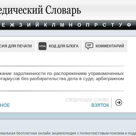
Е
Ж
З
И
Й
К
Л
М
Н
О
П
Р
С
Т
У
Ф
СИЯ ДЛЯ ПЕЧАТИ
КОД ДЛЯ БЛОГА
КОММЕНТАРИЙ
ие задолженности по распоряжениям управомоченных
тариусов без разбирательства дела в суде, арбитражном
СЛЕДУЮЩЕЕ СЛОВО
ВНОЕ
ВЗЯТОК
никальная бесплатная онлайн энциклопедия с полнотекстовым поиском и подд