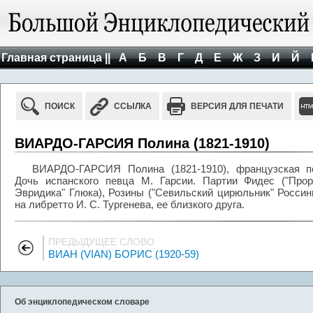
Главная страница ||
А
Б
В
Г
Д
Е
Ж
З
И
Й
ПОИСК
ССЫЛКА
ВЕРСИЯ ДЛЯ ПЕЧАТИ
ВИАРДО-ГАРСИЯ Полина (1821-1910)
ВИАРДО-ГАРСИЯ Полина (1821-1910), французская пев
Дочь испанского певца М. Гарсии. Партии Фидес ("Про
Эвридика" Глюка), Розины ("Севильский цирюльник" Россин
на либретто И. С. Тургенева, ее близкого друга.
ПРЕДЫДУЩЕЕ СЛОВО
ВИАН (VIAN) БОРИС (1920-59)
Об энциклопедическом словаре