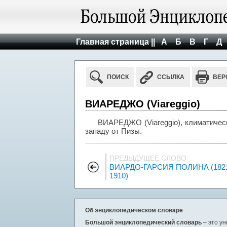
Главная страница ||
А
Б
В
Г
Д
ПОИСК
ССЫЛКА
ВЕР
ВИАРЕДЖО (Viareggio)
ВИАРЕДЖО (Viareggio), климатически
западу от Пизы.
ПРЕДЫДУЩЕЕ СЛОВО
ВИАРДО-ГАРСИЯ ПОЛИНА (182
1910)
Об энциклопедическом словаре
Большой энциклопедический словарь
– это у