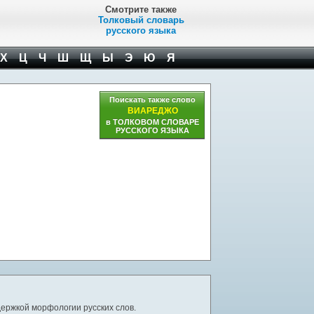
Смотрите также
Толковый словарь
русского языка
Х
Ц
Ч
Ш
Щ
Ы
Э
Ю
Я
Поискать также слово
ВИАРЕДЖО
в ТОЛКОВОМ СЛОВАРЕ
РУССКОГО ЯЗЫКА
ержкой морфологии русских слов.