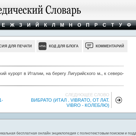
Е
Ж
З
И
Й
К
Л
М
Н
О
П
Р
С
Т
У
Ф
СИЯ ДЛЯ ПЕЧАТИ
КОД ДЛЯ БЛОГА
КОММЕНТАРИЙ
й курорт в Италии, на берегу Лигурийского м., к северо-
СЛЕДУЮЩЕЕ СЛОВО
1-
ВИБРАТО (ИТАЛ . VIBRATO, ОТ ЛАТ.
VIBRO - КОЛЕБЛЮ)
никальная бесплатная онлайн энциклопедия с полнотекстовым поиском и подд