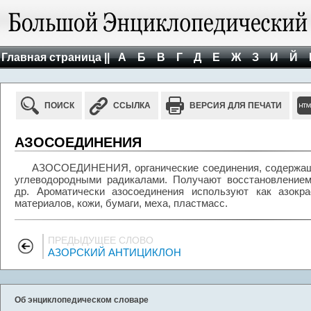
Главная страница ||
А
Б
В
Г
Д
Е
Ж
З
И
Й
ПОИСК
ССЫЛКА
ВЕРСИЯ ДЛЯ ПЕЧАТИ
АЗОСОЕДИНЕНИЯ
АЗОСОЕДИНЕНИЯ, органические соединения, содержащие
углеводородными радикалами. Получают восстановлением
др. Ароматически азосоединения используют как азокр
материалов, кожи, бумаги, меха, пластмасс.
ПРЕДЫДУЩЕЕ СЛОВО
АЗОРСКИЙ АНТИЦИКЛОН
Об энциклопедическом словаре