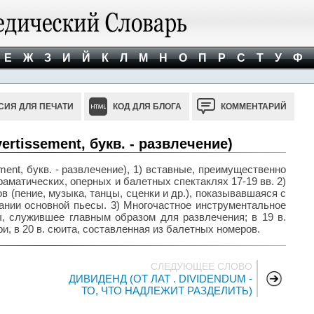
Е
Ж
З
И
Й
К
Л
М
Н
О
П
Р
С
Т
У
Ф
СИЯ ДЛЯ ПЕЧАТИ
КОД ДЛЯ БЛОГА
КОММЕНТАРИЙ
tissement, букв. - развлечение)
nt, букв. - развлечение), 1) вставные, преимущественно
аматических, оперных и балетных спектаклях 17-19 вв. 2)
 (пение, музыка, танцы, сценки и др.), показывавшаяся с
чании основной пьесы. 3) Многочастное инструментальное
, служившее главным образом для развлечения; в 19 в.
и, в 20 в. сюита, составленная из балетных номеров.
СЛЕДУЮЩЕЕ СЛОВО
ДИВИДЕНД (ОТ ЛАТ . DIVIDENDUM -
ТО, ЧТО НАДЛЕЖИТ РАЗДЕЛИТЬ)