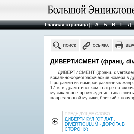
Главная страница ||
А
Б
В
Г
Д
ПОИСК
ССЫЛКА
ВЕР
ДИВЕРТИСМЕНТ (франц. diver
ДИВЕРТИСМЕНТ (франц. divertisseme
вокально-хореографические номера в др
Программа из номеров различных жанров
17 в. в драматическом театре по окон
музыкальное произведение типа сюиты
жанр салонной музыки, близкий к попурр
ПРЕДЫДУЩЕЕ СЛОВО
ДИВЕРТИКУЛ (ОТ ЛАТ .
DIVERTICULUM - ДОРОГА В
СТОРОНУ)