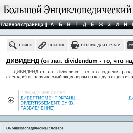
Главная страница ||
А
Б
В
Г
Д
Е
Ж
З
И
Й
ПОИСК
ССЫЛКА
ВЕРСИЯ ДЛЯ ПЕЧАТИ
ДИВИДЕНД (от лат. dividendum - то, что н
ДИВИДЕНД (от лат. dividendum - то, что надлежит разд
ежегодно) выплачиваемый акционерам на каждую акцию из 
ПРЕДЫДУЩЕЕ СЛОВО
ДИВЕРТИСМЕНТ (ФРАНЦ .
Д
DIVERTISSEMENT, БУКВ. -
РАЗВЛЕЧЕНИЕ)
Об энциклопедическом словаре