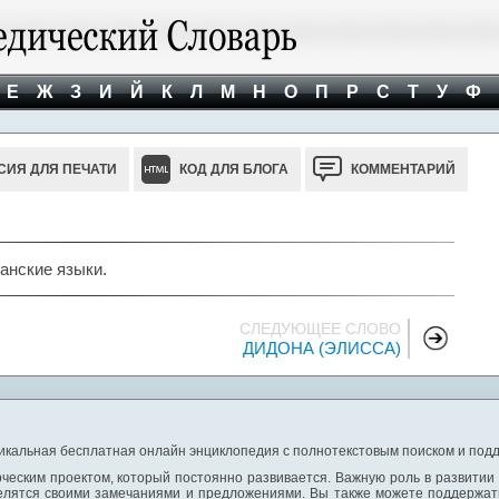
Е
Ж
З
И
Й
К
Л
М
Н
О
П
Р
С
Т
У
Ф
СИЯ ДЛЯ ПЕЧАТИ
КОД ДЛЯ БЛОГА
КОММЕНТАРИЙ
анские языки.
СЛЕДУЮЩЕЕ СЛОВО
ДИДОНА (ЭЛИССА)
никальная бесплатная онлайн энциклопедия с полнотекстовым поиском и подд
ческим проектом, который постоянно развивается. Важную роль в развитии
елятся своими замечаниями и предложениями. Вы также можете поддержать