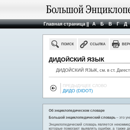
Главная страница ||
А
Б
В
Г
Д
ПОИСК
ССЫЛКА
ВЕР
ДИДОЙСКИЙ ЯЗЫК
ДИДОЙСКИЙ ЯЗЫК, см. в ст. Дагест
ПРЕДЫДУЩЕЕ СЛОВО
ДИДО (DIDOT)
Об энциклопедическом словаре
Большой энциклопедический словарь
– это у
Энциклопедический словарь является некоммер
которые помогают выявлять ошибки, а также д