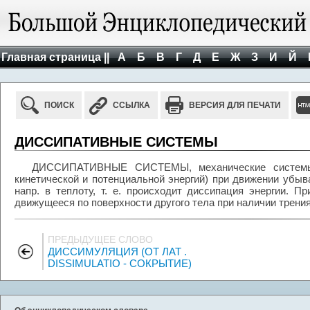
Главная страница ||
А
Б
В
Г
Д
Е
Ж
З
И
Й
ПОИСК
ССЫЛКА
ВЕРСИЯ ДЛЯ ПЕЧАТИ
ДИССИПАТИВНЫЕ СИСТЕМЫ
ДИССИПАТИВНЫЕ СИСТЕМЫ, механические системы,
кинетической и потенциальной энергий) при движении убыва
напр. в теплоту, т. е. происходит диссипация энергии. П
движущееся по поверхности другого тела при наличии трения
ПРЕДЫДУЩЕЕ СЛОВО
ДИССИМУЛЯЦИЯ (ОТ ЛАТ .
DISSIMULATIO - СОКРЫТИЕ)