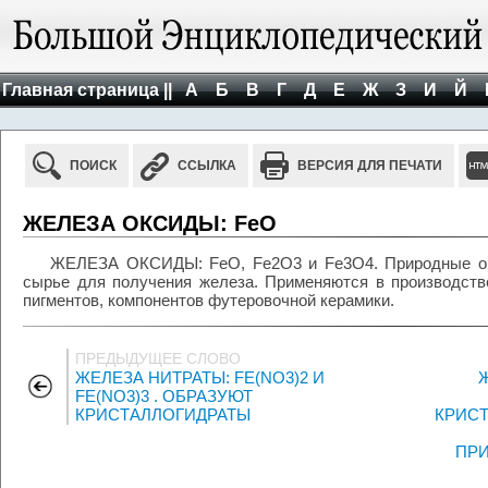
Главная страница ||
А
Б
В
Г
Д
Е
Ж
З
И
Й
ПОИСК
ССЫЛКА
ВЕРСИЯ ДЛЯ ПЕЧАТИ
ЖЕЛЕЗА ОКСИДЫ: FeO
ЖЕЛЕЗА ОКСИДЫ: FeO, Fe2O3 и Fe3O4. Природные окси
сырье для получения железа. Применяются в производств
пигментов, компонентов футеровочной керамики.
ПРЕДЫДУЩЕЕ СЛОВО
ЖЕЛЕЗА НИТРАТЫ: FE(NO3)2 И
FE(NO3)3 . ОБРАЗУЮТ
КРИСТАЛЛОГИДРАТЫ
КРИСТ
ПР