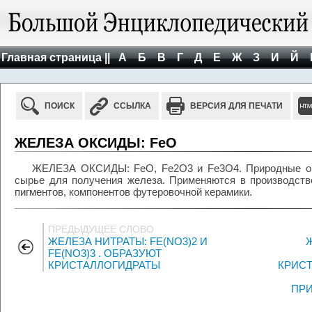
Главная страница ||
А
Б
В
Г
Д
Е
Ж
З
И
Й
ПОИСК
ССЫЛКА
ВЕРСИЯ ДЛЯ ПЕЧАТИ
ЖЕЛЕЗА ОКСИДЫ: FeO
ЖЕЛЕЗА ОКСИДЫ: FeO, Fe2O3 и Fe3O4. Природные окси
сырье для получения железа. Применяются в производств
пигментов, компонентов футеровочной керамики.
ПРЕДЫДУЩЕЕ СЛОВО
ЖЕЛЕЗА НИТРАТЫ: FE(NO3)2 И
FE(NO3)3 . ОБРАЗУЮТ
КРИСТАЛЛОГИДРАТЫ
КРИСТ
ПР