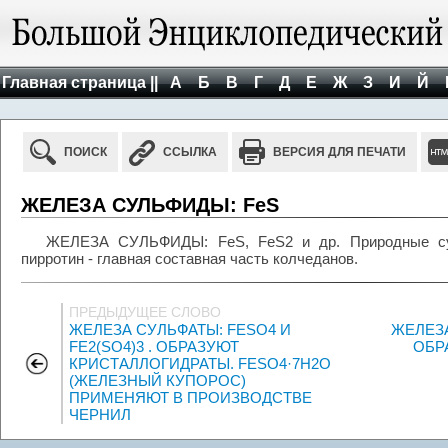
Главная страница ||
А
Б
В
Г
Д
Е
Ж
З
И
Й
ПОИСК
ССЫЛКА
ВЕРСИЯ ДЛЯ ПЕЧАТИ
ЖЕЛЕЗА СУЛЬФИДЫ: FeS
ЖЕЛЕЗА СУЛЬФИДЫ: FeS, FeS2 и др. Природные сул
пирротин - главная составная часть колчеданов.
ПРЕДЫДУЩЕЕ СЛОВО
ЖЕЛЕЗА СУЛЬФАТЫ: FESO4 И
ЖЕЛЕЗА
FE2(SO4)3 . ОБРАЗУЮТ
ОБР
КРИСТАЛЛОГИДРАТЫ. FESO4·7H2O
(ЖЕЛЕЗНЫЙ КУПОРОС)
ПРИМЕНЯЮТ В ПРОИЗВОДСТВЕ
ЧЕРНИЛ