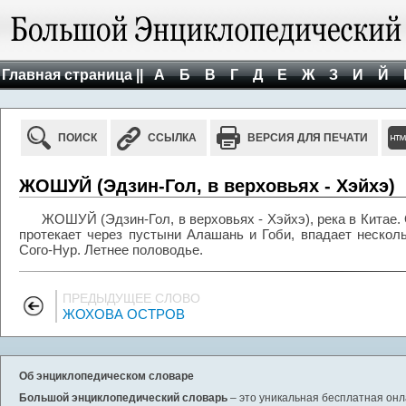
Главная страница ||
А
Б
В
Г
Д
Е
Ж
З
И
Й
ПОИСК
ССЫЛКА
ВЕРСИЯ ДЛЯ ПЕЧАТИ
ЖОШУЙ (Эдзин-Гол, в верховьях - Хэйхэ)
ЖОШУЙ (Эдзин-Гол, в верховьях - Хэйхэ), река в Китае. 
протекает через пустыни Алашань и Гоби, впадает нескол
Сого-Нур. Летнее половодье.
ПРЕДЫДУЩЕЕ СЛОВО
ЖОХОВА ОСТРОВ
Об энциклопедическом словаре
Большой энциклопедический словарь
– это уникальная бесплатная онл