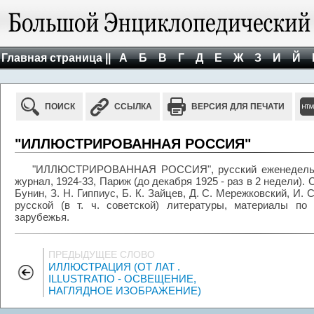
Главная страница ||
А
Б
В
Г
Д
Е
Ж
З
И
Й
ПОИСК
ССЫЛКА
ВЕРСИЯ ДЛЯ ПЕЧАТИ
"ИЛЛЮСТРИРОВАННАЯ РОССИЯ"
"ИЛЛЮСТРИРОВАННАЯ РОССИЯ", русский еженедельны
журнал, 1924-33, Париж (до декабря 1925 - раз в 2 недели). С
Бунин, З. Н. Гиппиус, Б. К. Зайцев, Д. С. Мережковский, И
русской (в т. ч. советской) литературы, материалы по
зарубежья.
ПРЕДЫДУЩЕЕ СЛОВО
ИЛЛЮСТРАЦИЯ (ОТ ЛАТ .
ILLUSTRATIO - ОСВЕЩЕНИЕ,
НАГЛЯДНОЕ ИЗОБРАЖЕНИЕ)