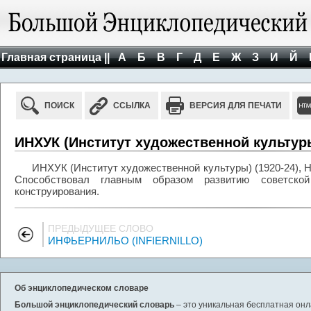
Главная страница ||
А
Б
В
Г
Д
Е
Ж
З
И
Й
ПОИСК
ССЫЛКА
ВЕРСИЯ ДЛЯ ПЕЧАТИ
ИНХУК (Институт художественной культуры
ИНХУК (Институт художественной культуры) (1920-24), 
Способствовал главным образом развитию советской
конструирования.
ПРЕДЫДУЩЕЕ СЛОВО
ИНФЬЕРНИЛЬО (INFIERNILLO)
Об энциклопедическом словаре
Большой энциклопедический словарь
– это уникальная бесплатная онл