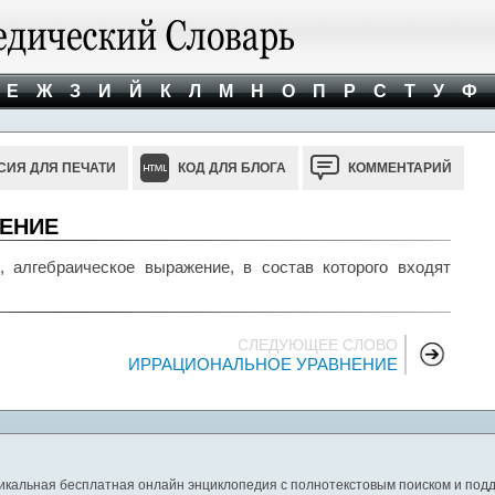
Е
Ж
З
И
Й
К
Л
М
Н
О
П
Р
С
Т
У
Ф
СИЯ ДЛЯ ПЕЧАТИ
КОД ДЛЯ БЛОГА
КОММЕНТАРИЙ
ЕНИЕ
ебраическое выражение, в состав которого входят
СЛЕДУЮЩЕЕ СЛОВО
ИРРАЦИОНАЛЬНОЕ УРАВНЕНИЕ
никальная бесплатная онлайн энциклопедия с полнотекстовым поиском и подд