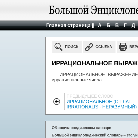
Главная страница ||
А
Б
В
Г
Д
ПОИСК
ССЫЛКА
ВЕР
ИРРАЦИОНАЛЬНОЕ ВЫРАЖ
ИРРАЦИОНАЛЬНОЕ ВЫРАЖЕНИЕ, алг
иррациональные числа.
ПРЕДЫДУЩЕЕ СЛОВО
ИРРАЦИОНАЛЬНОЕ (ОТ ЛАТ .
IRRATIONALIS - НЕРАЗУМНЫЙ)
Об энциклопедическом словаре
Большой энциклопедический словарь
– это у