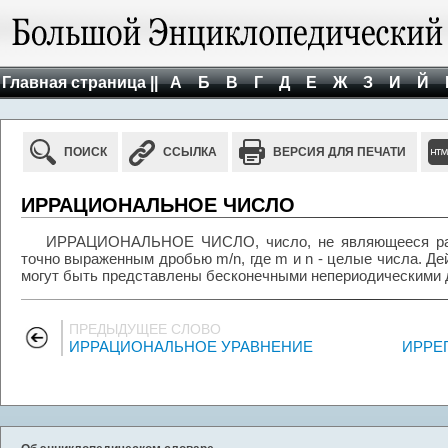
Главная страница ||
А
Б
В
Г
Д
Е
Ж
З
И
Й
ПОИСК
ССЫЛКА
ВЕРСИЯ ДЛЯ ПЕЧАТИ
ИРРАЦИОНАЛЬНОЕ ЧИСЛО
ИРРАЦИОНАЛЬНОЕ ЧИСЛО, число, не являющееся раци
точно выраженным дробью m/n, где m и n - целые числа. Д
могут быть представлены бесконечными непериодическими 
ПРЕДЫДУЩЕЕ СЛОВО
ИРРАЦИОНАЛЬНОЕ УРАВНЕНИЕ
ИРРЕГ