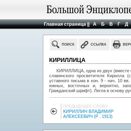
Главная страница ||
А
Б
В
Г
Д
ПОИСК
ССЫЛКА
ВЕР
КИРИЛЛИЦА
КИРИЛЛИЦА, одна из двух (вместе с
славянского просветителя Кирилла (
уставного письма в кон. 9 - нач. 10 в
южных, восточных и, вероятно, за
Гражданский шрифт). Легла в основу ру
ПРЕДЫДУЩЕЕ СЛОВО
КИРИЛЛИН ВЛАДИМИР
АЛЕКСЕЕВИЧ (Р . 1913)