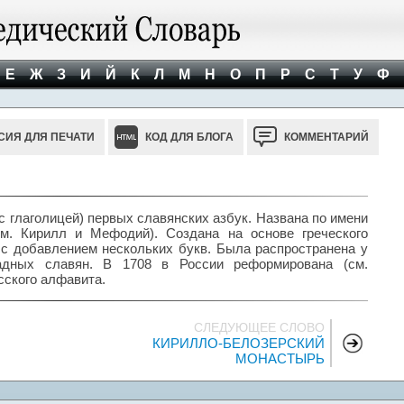
Е
Ж
З
И
Й
К
Л
М
Н
О
П
Р
С
Т
У
Ф
СИЯ ДЛЯ ПЕЧАТИ
КОД ДЛЯ БЛОГА
КОММЕНТАРИЙ
 глаголицей) первых славянских азбук. Названа по имени
см. Кирилл и Мефодий). Создана на основе греческого
в. с добавлением нескольких букв. Была распространена у
падных славян. В 1708 в России реформирована (см.
сского алфавита.
СЛЕДУЮЩЕЕ СЛОВО
КИРИЛЛО-БЕЛОЗЕРСКИЙ
МОНАСТЫРЬ