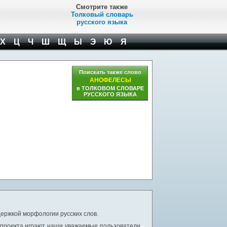
Смотрите также
Толковый словарь
русского языка
Х
Ц
Ч
Ш
Щ
Ы
Э
Ю
Я
Поискать также слово
АНОФЕЛЕСЫ
в ТОЛКОВОМ СЛОВАРЕ
РУССКОГО ЯЗЫКА
ержкой морфологии русских слов.
 проекта играют наши уважаемые пользователи,