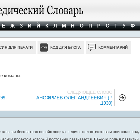
Е
Ж
З
И
Й
К
Л
М
Н
О
П
Р
С
Т
У
Ф
СИЯ ДЛЯ ПЕЧАТИ
КОД ДЛЯ БЛОГА
КОММЕНТАРИЙ
е комары.
СЛЕДУЮЩЕЕ СЛОВО
99-
АНОФРИЕВ ОЛЕГ АНДРЕЕВИЧ (Р
.1930)
никальная бесплатная онлайн энциклопедия с полнотекстовым поиском и подд
ческим проектом, который постоянно развивается. Важную роль в развитии