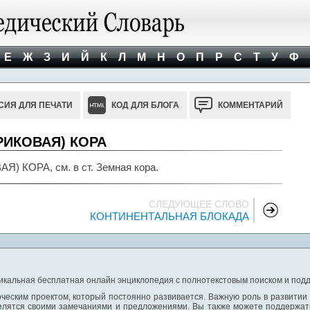
Е
Ж
З
И
Й
К
Л
М
Н
О
П
Р
С
Т
У
Ф
СИЯ ДЛЯ ПЕЧАТИ
КОД ДЛЯ БЛОГА
КОММЕНТАРИЙ
РИКОВАЯ) КОРА
КОРА, см. в ст. Земная кора.
СЛЕДУЮЩЕЕ СЛОВО
КОНТИНЕНТАЛЬНАЯ БЛОКАДА
никальная бесплатная онлайн энциклопедия с полнотекстовым поиском и подд
ческим проектом, который постоянно развивается. Важную роль в развитии
елятся своими замечаниями и предложениями. Вы также можете поддержать