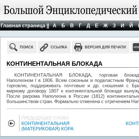
Главная страница ||
А
Б
В
Г
Д
Е
Ж
З
И
Й
ПОИСК
ССЫЛКА
ВЕРСИЯ ДЛЯ ПЕЧАТИ
КОНТИНЕНТАЛЬНАЯ БЛОКАДА
КОНТИНЕНТАЛЬНАЯ БЛОКАДА, торговая блокада
Наполеоном I в 1806. Всем союзным и подвластным Франц
торговлю, поддерживать почтовые и др. сношения с Бри
мирному договору 1807 к континентальной блокаде вынуж
После рагрома Наполеона в России (1812) континенталь
большинством стран. Формально отменена с отречением Напо
ПРЕДЫДУЩЕЕ СЛОВО
КОНТИНЕНТАЛЬНАЯ
КОНТ
(МАТЕРИКОВАЯ) КОРА