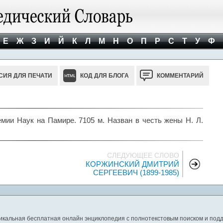
Е
Ж
З
И
Й
К
Л
М
Н
О
П
Р
С
Т
У
Ф
СИЯ ДЛЯ ПЕЧАТИ
КОД ДЛЯ БЛОГА
КОММЕНТАРИЙ
и Наук на Памире. 7105 м. Назван в честь жены Н. Л.
СЛЕДУЮЩЕЕ СЛОВО
КОРЖИНСКИЙ ДМИТРИЙ
СЕРГЕЕВИЧ (1899-1985)
никальная бесплатная онлайн энциклопедия с полнотекстовым поиском и подд