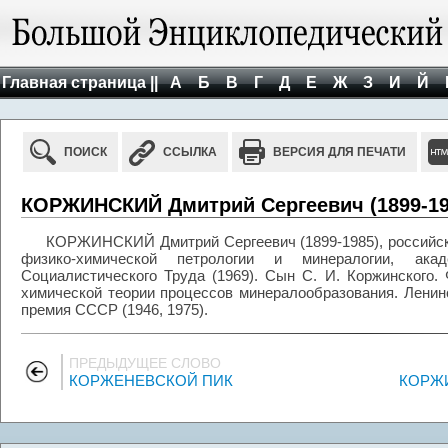
Главная страница ||
А
Б
В
Г
Д
Е
Ж
З
И
Й
ПОИСК
ССЫЛКА
ВЕРСИЯ ДЛЯ ПЕЧАТИ
КОРЖИНСКИЙ Дмитрий Сергеевич (1899-19
КОРЖИНСКИЙ Дмитрий Сергеевич (1899-1985), российски
физико-химической петрологии и минералогии, а
Социалистического Труда (1969). Сын С. И. Коржинского
химической теории процессов минералообразования. Ленинс
премия СССР (1946, 1975).
ПРЕДЫДУЩЕЕ СЛОВО
КОРЖЕНЕВСКОЙ ПИК
КОРЖ