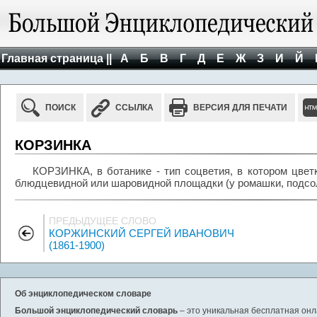
Главная страница ||
А
Б
В
Г
Д
Е
Ж
З
И
Й
ПОИСК
ССЫЛКА
ВЕРСИЯ ДЛЯ ПЕЧАТИ
КОРЗИНКА
КОРЗИНКА, в ботанике - тип соцветия, в котором цвет
блюдцевидной или шаровидной площадки (у ромашки, подсол
ПРЕДЫДУЩЕЕ СЛОВО
КОРЖИНСКИЙ СЕРГЕЙ ИВАНОВИЧ
(1861-1900)
Об энциклопедическом словаре
Большой энциклопедический словарь
– это уникальная бесплатная онл