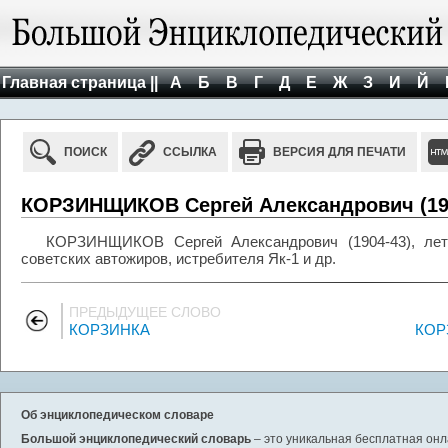
Главная страница ||
А
Б
В
Г
Д
Е
Ж
З
И
Й
ПОИСК
ССЫЛКА
ВЕРСИЯ ДЛЯ ПЕЧАТИ
КОРЗИНЩИКОВ Сергей Александрович (19
КОРЗИНЩИКОВ Сергей Александрович (1904-43), лет
советских автожиров, истребителя Як-1 и др.
ПРЕДЫДУЩЕЕ СЛОВО
КОРЗИНКА
КОР
Об энциклопедическом словаре
Большой энциклопедический словарь
– это уникальная бесплатная онл