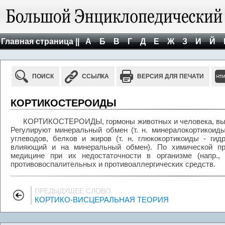
Главная страница ||
А
Б
В
Г
Д
Е
Ж
З
И
Й
ПОИСК
ССЫЛКА
ВЕРСИЯ ДЛЯ ПЕЧАТИ
КОРТИКОСТЕРОИДЫ
КОРТИКОСТЕРОИДЫ, гормоны животных и человека, выр
Регулируют минеральный обмен (т. н. минералокортикоиды
углеводов, белков и жиров (т. н. глюкокортикоиды - гидр
влияющий и на минеральный обмен). По химической пр
медицине при их недостаточности в организме (напр., 
противовоспалительных и противоаллергических средств.
ПРЕДЫДУЩЕЕ СЛОВО
КОРТИКО-ВИСЦЕРАЛЬНАЯ ТЕОРИЯ