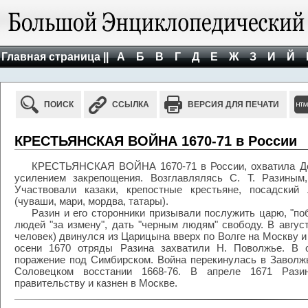
Главная страница ||
А
Б
В
Г
Д
Е
Ж
З
И
Й
ПОИСК
ССЫЛКА
ВЕРСИЯ ДЛЯ ПЕЧАТИ
КРЕСТЬЯНСКАЯ ВОЙНА 1670-71 в России
КРЕСТЬЯНСКАЯ ВОЙНА 1670-71 в России, охватила Дон
усилением закрепощения. Возглавлялясь С. Т. Разиным
Участвовали казаки, крепостные крестьяне, посадски
(чуваши, мари, мордва, татары).
Разин и его сторонники призывали послужить царю, "поб
людей "за измену", дать "черным людям" свободу. В август
человек) двинулся из Царицына вверх по Волге на Москву и
осени 1670 отряды Разина захватили Н. Поволжье. В 
поражение под Симбирском. Война перекинулась в Заволж
Соловецком восстании 1668-76. В апреле 1671 Раз
правительству и казнен в Москве.