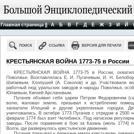
Главная страница ||
А
Б
В
Г
Д
Е
Ж
З
И
Й
ПОИСК
ССЫЛКА
ВЕРСИЯ ДЛЯ ПЕЧАТИ
КРЕСТЬЯНСКАЯ ВОЙНА 1773-75 в России
КРЕСТЬЯНСКАЯ ВОЙНА 1773-75 в России, охватила
Поволжье. Возглавлялась Е. И. Пугачевым, И. Н. Белобо
Шигаевым, Хлопушей (А. Соколов) и др. Участвовали яиц
работный люд уральских заводов и народы Поволжья, осо
Юлаевым, Кинзей Арслановым.
Пугачев объявил себя царем Петром Федоровичем (см.
волю, жаловал землю, призывал к истреблению помещ
захватили Илецкий и другие укрепленные городки. Дв
уничтожались. В октябре 1773 Пугачев с отрядом в 2500 ч
феврале 1774 был взят Челябинск. Под натиском регулярн
заводы. После поражения в бою за Казань (июль 1774) 
Волги, где развернулось крестьянское движение.
Пугачев призывал к передаче земли крестьянам, ликвид