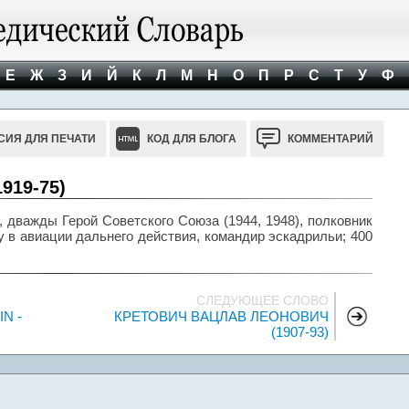
Е
Ж
З
И
Й
К
Л
М
Н
О
П
Р
С
Т
У
Ф
СИЯ ДЛЯ ПЕЧАТИ
КОД ДЛЯ БЛОГА
КОММЕНТАРИЙ
919-75)
 дважды Герой Советского Союза (1944, 1948), полковник
 в авиации дальнего действия, командир эскадрильи; 400
СЛЕДУЮЩЕЕ СЛОВО
N -
КРЕТОВИЧ ВАЦЛАВ ЛЕОНОВИЧ
(1907-93)