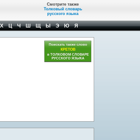
Смотрите также
Толковый словарь
русского языка
Х
Ц
Ч
Ш
Щ
Ы
Э
Ю
Я
Поискать также слово
КРЕТОВ
в ТОЛКОВОМ СЛОВАРЕ
РУССКОГО ЯЗЫКА