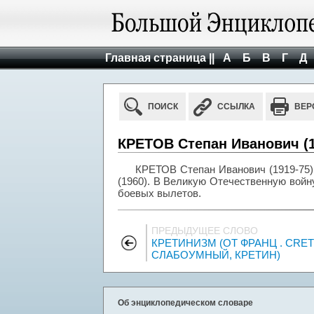
Главная страница ||
А
Б
В
Г
Д
ПОИСК
ССЫЛКА
ВЕР
КРЕТОВ Степан Иванович (1
КРЕТОВ Степан Иванович (1919-75),
(1960). В Великую Отечественную войну
боевых вылетов.
ПРЕДЫДУЩЕЕ СЛОВО
КРЕТИНИЗМ (ОТ ФРАНЦ . CRETI
СЛАБОУМНЫЙ, КРЕТИН)
Об энциклопедическом словаре