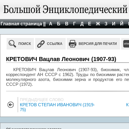
Главная страница ||
А
Б
В
Г
Д
Е
Ж
З
И
Й
ПОИСК
ССЫЛКА
ВЕРСИЯ ДЛЯ ПЕЧАТИ
КРЕТОВИЧ Вацлав Леонович (1907-93)
КРЕТОВИЧ Вацлав Леонович (1907-93), биохимик, чле
корреспондент АН СССР с 1962). Труды по биохимии расте
молекулярного азота, биохимии зерна и продуктов его п
СССР (1972).
ПРЕДЫДУЩЕЕ СЛОВО
КРЕТОВ СТЕПАН ИВАНОВИЧ (1919-
К
75)