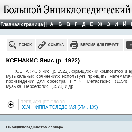
Главная страница ||
А
Б
В
Г
Д
Е
Ж
З
И
Й
ПОИСК
ССЫЛКА
ВЕРСИЯ ДЛЯ ПЕЧАТИ
КСЕНАКИС Янис (р. 1922)
КСЕНАКИС Янис (р. 1922), французский композитор и ар
музыкальных сочинениях использует принципы математиче
произведения для оркестра, в т. ч. "Метастазис" (1954), "
музыка "Персеполис" (1971) и др.
ПРЕДЫДУЩЕЕ СЛОВО
КСАНФИППА ТОЛЕДСКАЯ (УМ . 109)
Об энциклопедическом словаре