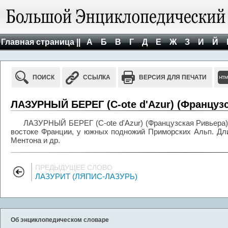
Главная страница ||
А
Б
В
Г
Д
Е
Ж
З
И
Й
ПОИСК
ССЫЛКА
ВЕРСИЯ ДЛЯ ПЕЧАТИ
ЛАЗУРНЫЙ БЕРЕГ (C-ote d'Azur) (Француз
ЛАЗУРНЫЙ БЕРЕГ (C-ote d'Azur) (Французская Ривьера),
востоке Франции, у южных подножий Приморских Альп. Длин
Ментона и др.
ПРЕДЫДУЩЕЕ СЛОВО
ЛАЗУРИТ (ЛЯПИС-ЛАЗУРЬ)
Об энциклопедическом словаре