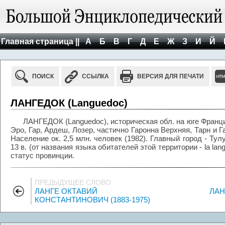
Главная страница ||
А
Б
В
Г
Д
Е
Ж
З
И
Й
ПОИСК
ССЫЛКА
ВЕРСИЯ ДЛЯ ПЕЧАТИ
ЛАНГЕДОК (Languedoc)
ЛАНГЕДОК (Languedoc), историческая обл. на юге Франц
Эро, Гар, Ардеш, Лозер, частично Гаронна Верхняя, Тарн и Г
Население ок. 2,5 млн. человек (1982). Главный город - Тул
13 в. (от названия языка обитателей этой территории - la lang
статус провинции.
ПРЕДЫДУЩЕЕ СЛОВО
ЛАНГЕ ОКТАВИЙ
ЛАН
КОНСТАНТИНОВИЧ (1883-1975)