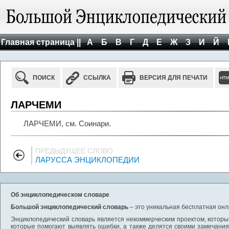
Главная страница ||
А
Б
В
Г
Д
Е
Ж
З
И
Й
ПОИСК
ССЫЛКА
ВЕРСИЯ ДЛЯ ПЕЧАТИ
ЛАРЧЕМИ
ЛАРЧЕМИ, см. Соинари.
ПРЕДЫДУЩЕЕ СЛОВО
ЛАРУССА ЭНЦИКЛОПЕДИИ
Об энциклопедическом словаре
Большой энциклопедический словарь
– это уникальная бесплатная онл
Энциклопедический словарь является некоммерческим проектом, которы
которые помогают выявлять ошибки, а также делятся своими замечания