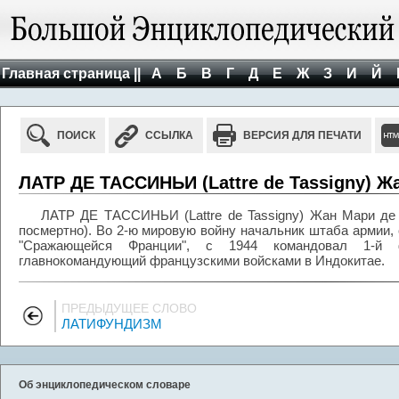
Главная страница ||
А
Б
В
Г
Д
Е
Ж
З
И
Й
ПОИСК
ССЫЛКА
ВЕРСИЯ ДЛЯ ПЕЧАТИ
ЛАТР ДЕ ТАССИНЬИ (Lattre de Tassigny) Жа
ЛАТР ДЕ ТАССИНЬИ (Lattre de Tassigny) Жан Мари де 
посмертно). Во 2-ю мировую войну начальник штаба армии,
"Сражающейся Франции", с 1944 командовал 1-й 
главнокомандующий французскими войсками в Индокитае.
ПРЕДЫДУЩЕЕ СЛОВО
ЛАТИФУНДИЗМ
Об энциклопедическом словаре