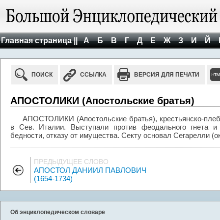
Главная страница ||
А
Б
В
Г
Д
Е
Ж
З
И
Й
ПОИСК
ССЫЛКА
ВЕРСИЯ ДЛЯ ПЕЧАТИ
АПОСТОЛИКИ (Апостольские братья)
АПОСТОЛИКИ (Апостольские братья), крестьянско-плебейс
в Сев. Италии. Выступали против феодального гнета и 
бедности, отказу от имущества. Секту основал Сегарелли (ок
ПРЕДЫДУЩЕЕ СЛОВО
АПОСТОЛ ДАНИИЛ ПАВЛОВИЧ
(1654-1734)
Об энциклопедическом словаре