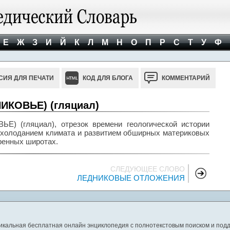
Е
Ж
З
И
Й
К
Л
М
Н
О
П
Р
С
Т
У
Ф
СИЯ ДЛЯ ПЕЧАТИ
КОД ДЛЯ БЛОГА
КОММЕНТАРИЙ
КОВЬЕ) (гляциал)
(гляциал), отрезок времени геологической истории
холоданием климата и развитием обширных материковых
еренных широтах.
СЛЕДУЮЩЕЕ СЛОВО
ЛЕДНИКОВЫЕ ОТЛОЖЕНИЯ
никальная бесплатная онлайн энциклопедия с полнотекстовым поиском и подд