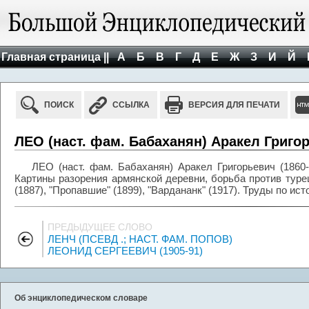
Главная страница ||
А
Б
В
Г
Д
Е
Ж
З
И
Й
ПОИСК
ССЫЛКА
ВЕРСИЯ ДЛЯ ПЕЧАТИ
ЛЕО (наст. фам. Бабаханян) Аракел Григор
ЛЕО (наст. фам. Бабаханян) Аракел Григорьевич (1860-
Картины разорения армянской деревни, борьба против турец
(1887), "Пропавшие" (1899), "Вардананк" (1917). Труды по ис
ПРЕДЫДУЩЕЕ СЛОВО
ЛЕНЧ (ПСЕВД .; НАСТ. ФАМ. ПОПОВ)
ЛЕОНИД СЕРГЕЕВИЧ (1905-91)
Об энциклопедическом словаре