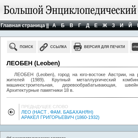
Главная страница ||
А
Б
В
Г
Д
Е
Ж
З
И
Й
ПОИСК
ССЫЛКА
ВЕРСИЯ ДЛЯ ПЕЧАТИ
ЛЕОБЕН (Leoben)
ЛЕОБЕН (Leoben), город на юго-востоке Австрии, на 
жителей (1989). Крупный металлургический комбин
машиностроительная, деревообрабатывающая, шве
Архитектурные памятники 18 в.
ПРЕДЫДУЩЕЕ СЛОВО
ЛЕО (НАСТ . ФАМ. БАБАХАНЯН)
АРАКЕЛ ГРИГОРЬЕВИЧ (1860-1932)