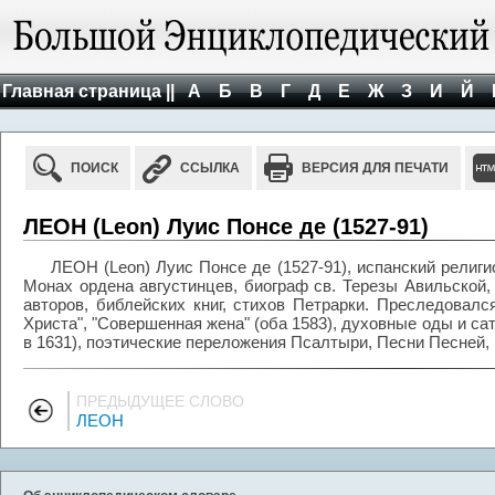
Главная страница ||
А
Б
В
Г
Д
Е
Ж
З
И
Й
ПОИСК
ССЫЛКА
ВЕРСИЯ ДЛЯ ПЕЧАТИ
ЛЕОН (Leon) Луис Понсе де (1527-91)
ЛЕОН (Leon) Луис Понсе де (1527-91), испанский религ
Монах ордена августинцев, биограф св. Терезы Авильской,
авторов, библейских книг, стихов Петрарки. Преследовалс
Христа", "Совершенная жена" (оба 1583), духовные оды и са
в 1631), поэтические переложения Псалтыри, Песни Песней, 
ПРЕДЫДУЩЕЕ СЛОВО
ЛЕОН