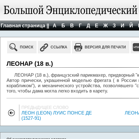
Главная страница ||
А
Б
В
Г
Д
Е
Ж
З
И
Й
ПОИСК
ССЫЛКА
ВЕРСИЯ ДЛЯ ПЕЧАТИ
ЛЕОНАР (18 в.)
ЛЕОНАР (18 в.), французский парикмахер, придворный "
Автор прически, украшенной моделью фрегата ( в России 
корабликом"), и механического устройства, позволявшего "
того, чтобы дама могла легко входить в карету.
ПРЕДЫДУЩЕЕ СЛОВО
ЛЕОН (LEON) ЛУИС ПОНСЕ ДЕ
ЛЕОН
(1527-91)